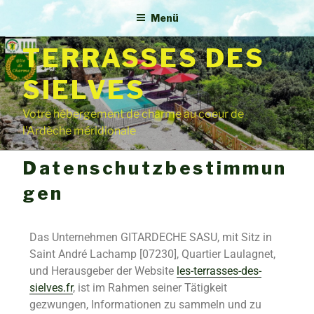
GITE 4**** – LES
Menü
TERRASSES DES
SIELVES
Votre hébergement de charme au coeur de
l'Ardèche méridionale
Datenschutzbestimmun
gen
Das Unternehmen GITARDECHE SASU, mit Sitz in
Saint André Lachamp [07230], Quartier Laulagnet,
und Herausgeber der Website
les-terrasses-des-
sielves.fr
, ist im Rahmen seiner Tätigkeit
gezwungen, Informationen zu sammeln und zu