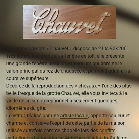
La vaste chambre « Chauvet » dispose de 2 lits 90×200.
Très lumineuse grace à sa fenêtre de toit, elle présente
une grande fenêtre demi-lune intérieure qui domine le
salon principal du rez-de-chaussée et permet d’admirer la
coursive supérieure.
Décorée de la reproduction des « chevaux » l’une des plus
belle fresque de la
grotte Chauvet
, elle vous invitera à la
visite de ce site exceptionnel à seulement quelques
kilomètres du gîte.
Le vitrail, réalisé par une
artiste locale
, apporte couleur et
charme et conserve l’esprit de cette partie de la maison
utilisée autrefois comme chapelle lors des
conflits
catholiques/huguenots en Ardèche de la fin du XVIIème