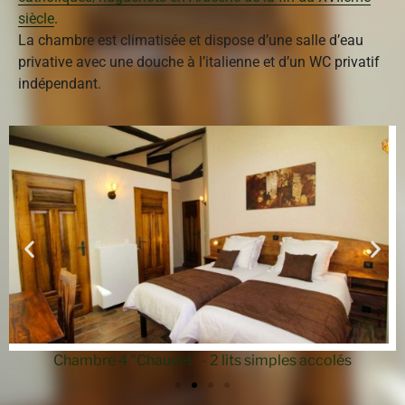
siècle
.
La chambre est climatisée et dispose d’une salle d’eau
privative avec une douche à l’italienne et d’un WC privatif
indépendant.
Chambre 4 "Chauvet" - 2 lits simples accolés