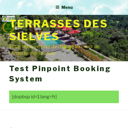
GITE 4**** – LES
Menu
TERRASSES DES
SIELVES
Votre hébergement de charme au coeur de
l'Ardèche méridionale
Test Pinpoint Booking
System
[dopbsp id=1 lang=fr]